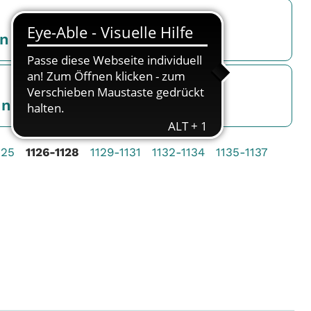
en Grabung in Karben
unkt Büdingen
125
1126-1128
1129-1131
1132-1134
1135-1137