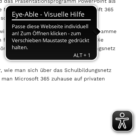
d das Präsentationsprogramm PowerPoint als
ie Microsoft-Onlinedienste wie Microsoft 365
nschutzgründen gesperrt.
owie Schülerinnen und Schüler die Programme
 für schulische Zwecke installieren. Die
rsönliche Benutzerkonto im Schulbildungsnetz
r, wie man sich über das Schulbildungsnetz
 man Microsoft 365 zuhause auf privaten