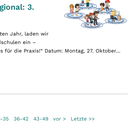
ional: 3.
en Jahr, laden wir
dschulen ein –
 für die Praxis!“ Datum: Montag, 27. Oktober...
-35
36-42
43-49
vor >
Letzte >>