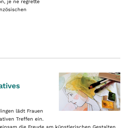
n, je ne regrette
anzösischen
atives
ingen lädt Frauen
tiven Treffen ein.
insam die Freude am künstlerischen Gestalten