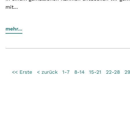
mit...
mehr...
<< Erste
< zurück
1-7
8-14
15-21
22-28
2