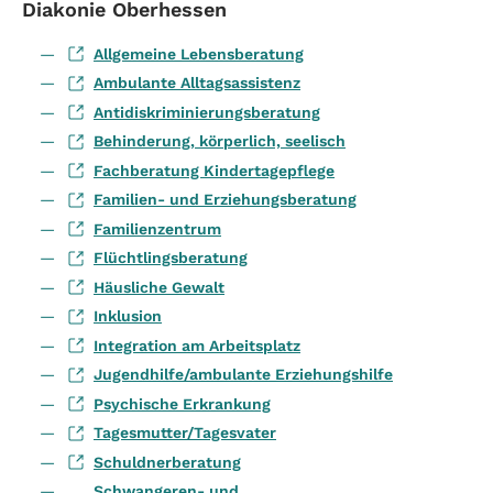
Diakonie Oberhessen
Allgemeine Lebensberatung
Ambulante Alltagsassistenz
Antidiskriminierungsberatung
Behinderung, körperlich, seelisch
Fachberatung Kindertagepflege
Familien- und Erziehungsberatung
Familienzentrum
Flüchtlingsberatung
Häusliche Gewalt
Inklusion
Integration am Arbeitsplatz
Jugendhilfe/ambulante Erziehungshilfe
Psychische Erkrankung
Tagesmutter/Tagesvater
Schuldnerberatung
Schwangeren- und