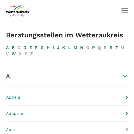
Beratungsstellen im Wetteraukreis
A
B
C
D
E
F
G
H
I
J
K
L
M
N
O
P
Q
R
S
T
U
V
W
X
Y
Z
A
AD(H)S
Adoption
Aids