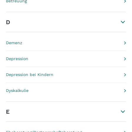
Betreuung
D
Demenz
Depression
Depression bei Kindern
Dyskalkulie
E