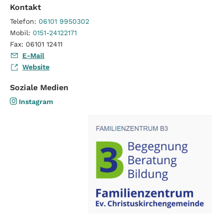
Kontakt
Telefon:
06101 9950302
Mobil:
0151-24122171
Fax:
06101 12411
E-Mail
Website
Soziale Medien
Instagram:
Instagram