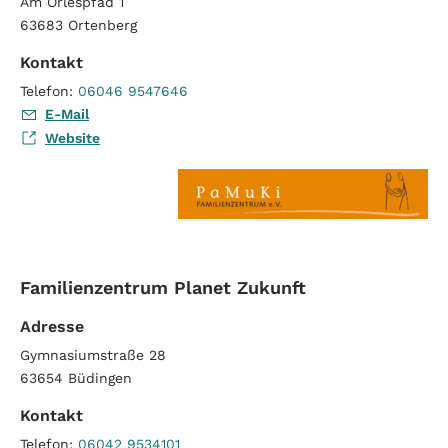
Am Orlespfad 1
63683
Ortenberg
Kontakt
Telefon:
06046 9547646
E-Mail
Website
Familienzentrum Planet Zukunft
Adresse
Gymnasiumstraße 28
63654
Büdingen
Kontakt
Telefon:
06042 9534101