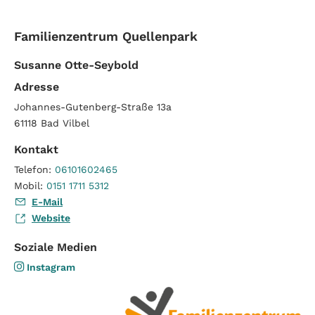
Familienzentrum Quellenpark
Susanne Otte-Seybold
Adresse
Johannes-Gutenberg-Straße 13a
61118
Bad Vilbel
Kontakt
Telefon:
06101602465
Mobil:
0151 1711 5312
E-Mail
Website
Soziale Medien
Instagram:
Instagram