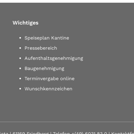
Wichtiges
Speiseplan Kantine
Pressebereich
Aufenthaltsgenehmigung
Baugenehmigung
Terminvergabe online
Wunschkennzeichen
latz | 61169 Friedberg
| Telefon
+(49) 6031 83 0
| Kontaktf