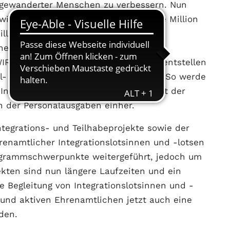
ugewanderter Menschen zu verbessern. Nun
wickelt und das Budget um eine halbe Million
illionen Euro zur Verfügung. „Mit den
eine weitere Vereinbarung aus dem
 WIR-Koordinations- und -Fallmanagementstellen
al- und Integrationsminister Kai Klose. So werde
tegrationspolitik weiter gestärkt. Mit der
 der Personalausgaben einher.
Integrations- und Teilhabeprojekte sowie der
renamtlicher Integrationslotsinnen und -lotsen
ogrammschwerpunkte weitergeführt, jedoch um
ekten sind nun längere Laufzeiten und ein
e Begleitung von Integrationslotsinnen und -
und aktiven Ehrenamtlichen jetzt auch eine
den.