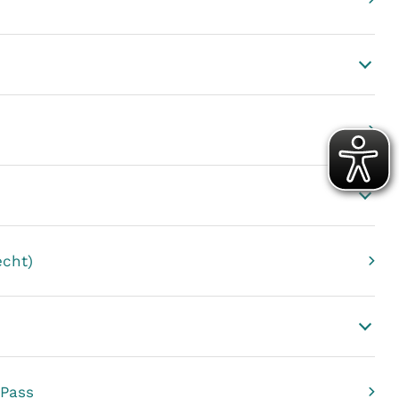
echt)
 Pass