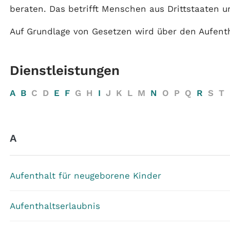
beraten. Das betrifft Menschen aus Drittstaaten 
Auf Grundlage von Gesetzen wird über den Aufenth
Dienstleistungen
A
B
C
D
E
F
G
H
I
J
K
L
M
N
O
P
Q
R
S
T
A
Aufenthalt für neugeborene Kinder
Aufenthaltserlaubnis