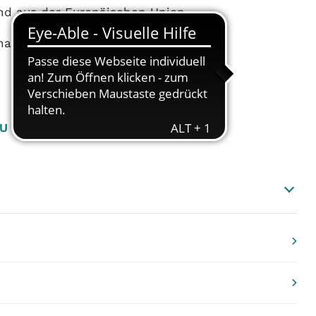
und aus der Europäischen Union.
altsstatus entschieden.
U
V
W
X
Y
Z