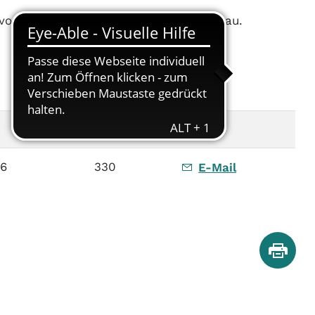
von "Demokratie leben!" in der Wetterau.
Raum
E-Mail
16
330
E-Mail