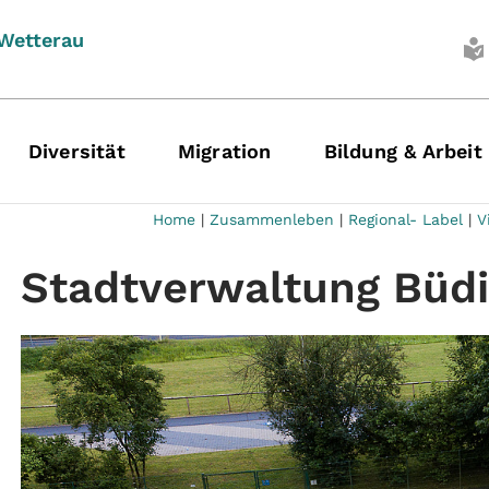
 Wetterau
Diversität
Migration
Bildung & Arbeit
Home
|
Zusammenleben
|
Regional- Label
|
V
Stadtverwaltung Büd