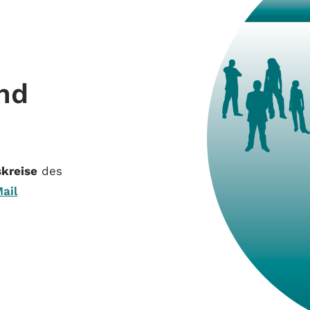
nd
kreise
des
ail