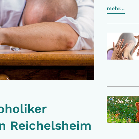
mehr...
holiker
in Reichelsheim