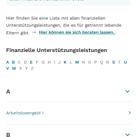
Hier finden Sie eine Liste mit allen finanziellen
Unterstützungsleistungen, die es für getrennt lebende
Hier können sie sich beraten lassen.
Eltern gibt.
Finanzielle Unterstützungsleistungen
A
B
C
D
E
F
G
H
I
J
K
L
M
N
O
P
Q
R
S
T
U
V
W
X
Y
Z
A
Arbeitslosengeld I
B