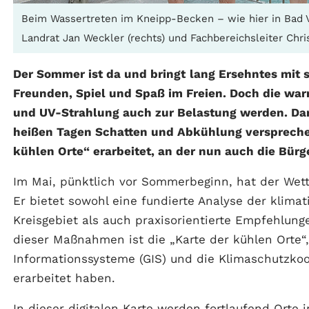
Beim Wassertreten im Kneipp-Becken – wie hier in Bad V
Landrat Jan Weckler (rechts) und Fachbereichsleiter Chris
Der Sommer ist da und bringt
lang Ersehntes mit 
Freunden, Spiel und Spaß im Freien. Doch die wa
und UV-Strahlung auch zur Belastung werden. Dan
heißen Tagen Schatten und Abkühlung versprechen
kühlen Orte“ erarbeitet, an der nun auch die Bür
Im Mai, pünktlich vor Sommerbeginn, hat der Wette
Er bietet sowohl eine fundierte Analyse der klim
Kreisgebiet als auch praxisorientierte Empfehlun
dieser Maßnahmen ist die „Karte der kühlen Orte“
Informationssysteme (GIS) und die Klimaschutzko
erarbeitet haben.
In dieser digitalen Karte werden fortlaufend Orte