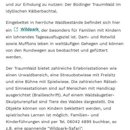
und zur Erholung zu nutzen: Der Büdinger TraumWald im
idyllischen Kälberbachtal.
Eingebettet in herrliche Waldbestände befindet sich hier
Wildpark
ein
, der besonders für Familien mit Kindern
ein lohnendes Tagesausflugsziel ist. Dam- und Rotwild
sowie Mufflons leben in weitläufigen Gehegen und können
von den Rundwegen aus beobachtet und gefüttert
werden.
Der TraumWald bietet zahlreiche Erlebnisstationen wie
einen Urwaldbereich, eine Streuobstwiese mit Freisitz
und eine Bühne mit Spielwiese. Die zahlreichen Rätsel-
und Sinnesstationen sind auf Menschen mit Handicap
ausgerichtet (Brailleschrift). Auf einem Waldsäugetier-
Skulpturenpfad sind Tiere des Waldes dargestellt. Die
Objekte können von Kindern beklettert werden, und
spielrisches Lernen ist möglich. Familien- und
Kinderführungen sind per Tel. 06042 4895 buchbar, so
z.B. eine spannende "Wildpark-Safari".