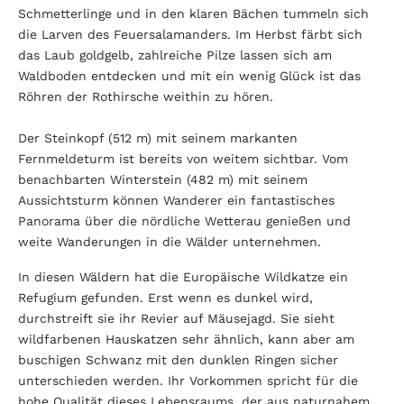
Schmetterlinge und in den klaren Bächen tummeln sich
die Larven des Feuersalamanders. Im Herbst färbt sich
das Laub goldgelb, zahlreiche Pilze lassen sich am
Waldboden entdecken und mit ein wenig Glück ist das
Röhren der Rothirsche weithin zu hören.
Der Steinkopf (512 m) mit seinem markanten
Fernmeldeturm ist bereits von weitem sichtbar. Vom
benachbarten Winterstein (482 m) mit seinem
Aussichtsturm können Wanderer ein fantastisches
Panorama über die nördliche Wetterau genießen und
weite Wanderungen in die Wälder unternehmen.
In diesen Wäldern hat die Europäische Wildkatze ein
Refugium gefunden. Erst wenn es dunkel wird,
durchstreift sie ihr Revier auf Mäusejagd. Sie sieht
wildfarbenen Hauskatzen sehr ähnlich, kann aber am
buschigen Schwanz mit den dunklen Ringen sicher
unterschieden werden. Ihr Vorkommen spricht für die
hohe Qualität dieses Lebensraums, der aus naturnahem