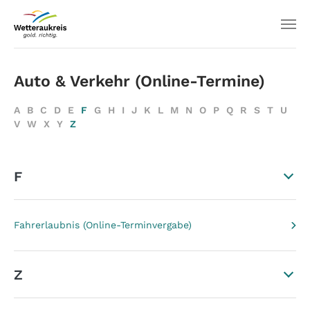
Auto & Verkehr (Online-Termine)
A
B
C
D
E
F
G
H
I
J
K
L
M
N
O
P
Q
R
S
T
U
V
W
X
Y
Z
F
Fahrerlaubnis (Online-Terminvergabe)
Z