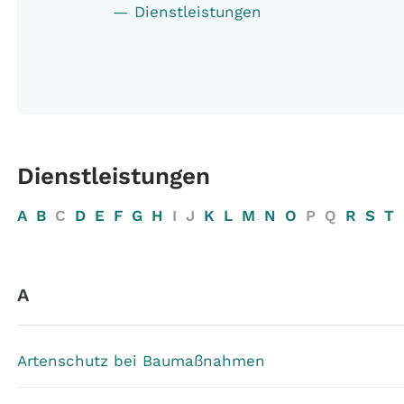
Dienstleistungen
Dienstleistungen
A
B
C
D
E
F
G
H
I
J
K
L
M
N
O
P
Q
R
S
T
A
Artenschutz bei Baumaßnahmen