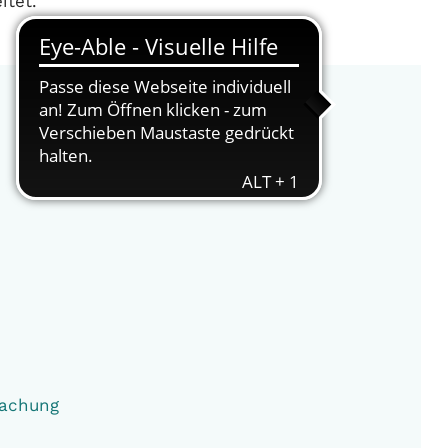
itet.
wachung