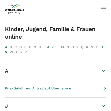
Kinder, Jugend, Familie & Frauen
online
A
B
C
D
E
F
G
H
I
J
K
L
M
N
O
P
Q
R
S
T
U
V
W
X
Y
Z
A
Kita-Gebühren, Antrag auf Übernahme
J