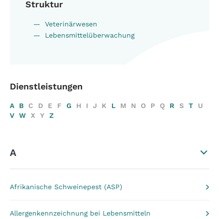
Struktur
Veterinärwesen
Lebensmittelüberwachung
Dienstleistungen
A
B
C
D
E
F
G
H
I
J
K
L
M
N
O
P
Q
R
S
T
U
V
W
X
Y
Z
A
Afrikanische Schweinepest (ASP)
Allergenkennzeichnung bei Lebensmitteln