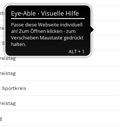
retung Bereich Schule
reistag
 Sportkreis
reistag
reistag
 Sportkreis
reistag
g