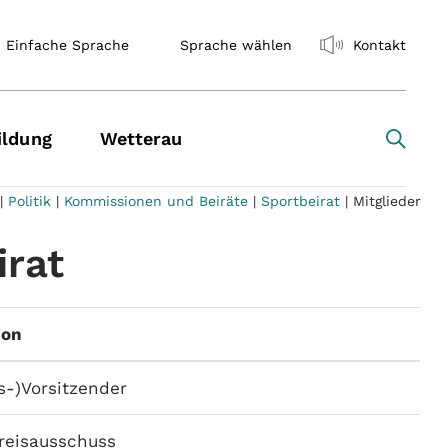
Einfache Sprache
Sprache wählen
Kontakt
ildung
Wetterau
|
Politik
|
Kommissionen und Beiräte
|
Sportbeirat
|
Mitglieder
irat
ion
s-)Vorsitzender
Kreisausschuss