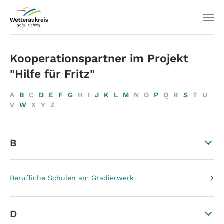
Kooperationspartner im Projekt
"Hilfe für Fritz"
A
B
C
D
E
F
G
H
I
J
K
L
M
N
O
P
Q
R
S
T
U
V
W
X
Y
Z
B
Berufliche Schulen am Gradierwerk
D