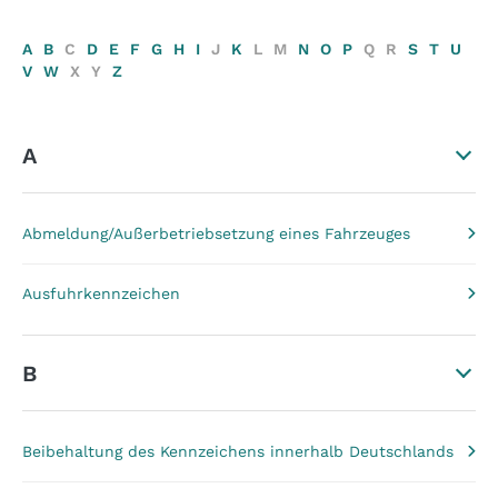
A
B
C
D
E
F
G
H
I
J
K
L
M
N
O
P
Q
R
S
T
U
V
W
X
Y
Z
A
Abmeldung/Außerbetriebsetzung eines Fahrzeuges
Ausfuhrkennzeichen
B
Beibehaltung des Kennzeichens innerhalb Deutschlands