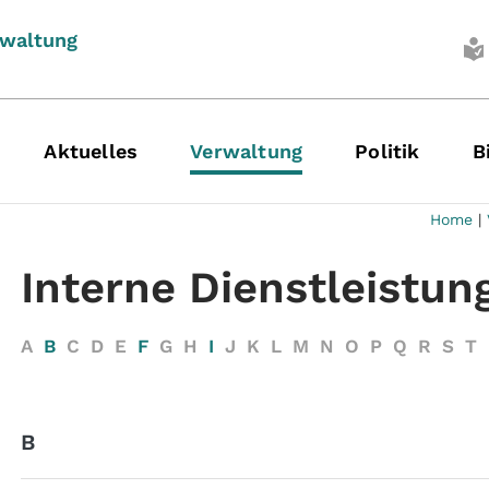
rwaltung
Aktuelles
Verwaltung
Politik
B
Home
|
Interne Dienstleistun
A
B
C
D
E
F
G
H
I
J
K
L
M
N
O
P
Q
R
S
T
B