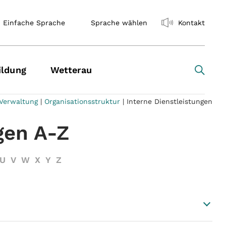
Einfache Sprache
Sprache wählen
Kontakt
ildung
Wetterau
Verwaltung
|
Organisationsstruktur
|
Interne Dienstleistungen
gen A-Z
U
V
W
X
Y
Z