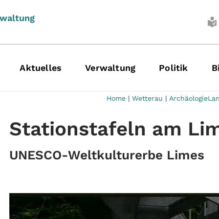
rwaltung
Aktuelles
Verwaltung
Politik
B
Home
|
Wetterau
|
ArchäologieLa
Stationstafeln am Li
UNESCO-Weltkulturerbe Limes