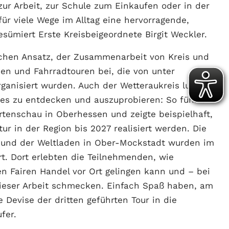
zur Arbeit, zur Schule zum Einkaufen oder in der
für viele Wege im Alltag eine hervorragende,
resümiert Erste Kreisbeigeordnete Birgit Weckler.
schen Ansatz, der Zusammenarbeit von Kreis und
n und Fahrradtouren bei, die von unter
anisiert wurden. Auch der Wetteraukreis lud mit
eues zu entdecken und auszuprobieren: So führte
artenschau in Oberhessen und zeigte beispielhaft,
r in der Region bis 2027 realisiert werden. Die
m und der Weltladen in Ober-Mockstadt wurden im
t. Dort erlebten die Teilnehmenden, wie
n Fairen Handel vor Ort gelingen kann und – bei
dieser Arbeit schmecken. Einfach Spaß haben, am
 Devise der dritten geführten Tour in die
fer.