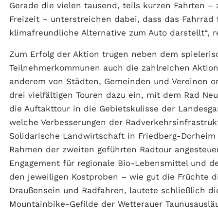
Gerade die vielen tausend, teils kurzen Fahrten – 
Freizeit – unterstreichen dabei, dass das Fahrrad 
klimafreundliche Alternative zum Auto darstellt“, 
Zum Erfolg der Aktion trugen neben dem spieleri
Teilnehmerkommunen auch die zahlreichen Aktione
anderem von Städten, Gemeinden und Vereinen org
drei vielfältigen Touren dazu ein, mit dem Rad N
die Auftakttour in die Gebietskulisse der Landesg
welche Verbesserungen der Radverkehrsinfrastruktu
Solidarische Landwirtschaft in Friedberg-Dorhei
Rahmen der zweiten geführten Radtour angesteuer
Engagement für regionale Bio-Lebensmittel und de
den jeweiligen Kostproben – wie gut die Früchte 
Draußensein und Radfahren, lautete schließlich die
Mountainbike-Gefilde der Wetterauer Taunusausläu