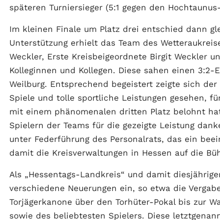
späteren Turniersieger (5:1 gegen den Hochtaunus
Im kleinen Finale um Platz drei entschied dann g
Unterstützung erhielt das Team des Wetteraukreis
Weckler, Erste Kreisbeigeordnete Birgit Weckler u
Kolleginnen und Kollegen. Diese sahen einen 3:2-
Weilburg. Entsprechend begeistert zeigte sich de
Spiele und tolle sportliche Leistungen gesehen, f
mit einem phänomenalen dritten Platz belohnt hat
Spielern der Teams für die gezeigte Leistung da
unter Federführung des Personalrats, das ein beei
damit die Kreisverwaltungen in Hessen auf die Bü
Als „Hessentags-Landkreis“ und damit diesjähriger
verschiedene Neuerungen ein, so etwa die Vergab
Torjägerkanone über den Torhüter-Pokal bis zur Wa
sowie des beliebtesten Spielers. Diese letztgenan