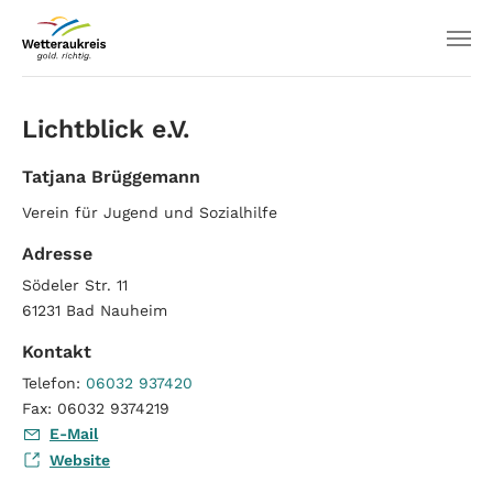
Lichtblick e.V.
Tatjana Brüggemann
Verein für Jugend und Sozialhilfe
Adresse
Södeler Str. 11
61231
Bad Nauheim
Kontakt
Telefon:
06032 937420
Fax:
06032 9374219
E-Mail
Website