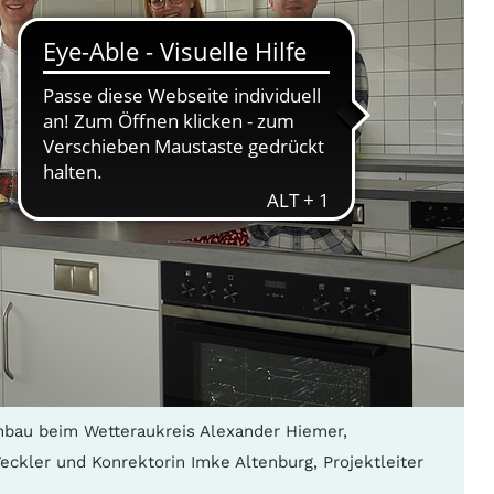
chbau beim Wetteraukreis Alexander Hiemer,
eckler und Konrektorin Imke Altenburg, Projektleiter