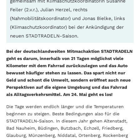
gemeinsam mit Klimaschutzkoordinatorin Susanne
Feiler (2.v.r.), Julian Herzel, rechts
(Nahmobilitätskoordinator) und Jonas Bielke, links
(Klimaschutzkoordinator) bei der Ankündigung der
neuen STADTRADELN-Saison.
Bei der
deutschlandweiten
Mit­machaktion STADTRADELN
geht es darum, innerhalb von 21 Tagen möglichst viele
Kilometer mit dem Fahrrad zurückzulegen und das Auto
bewusst häufiger stehen zu lassen. Das spart nicht nur
Geld und schont die Umwelt, sondern eröffnet auch neue
Perspektiven auf die eigene Umgebung und das Fahrrad
als Alltags­verkehrsmittel. Am 24. Mai geht es los!
Die Tage werden endlich länger und die Temperaturen
beginnen zu steigen. Beste Bedingungen also für die
STADTRADELN-Saison. In diesem Jahr gehen Alten­stadt,
Bad Nauheim, Büdingen, Butzbach, Echzell, Fried­berg,
Glauburg, Münzenberg, Niddatal, Ortenberg, Rockenberg