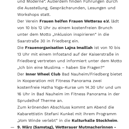
und Moderne“. Außerdem finden Führungen durch
die Ausstellung, Gesprächsrunden, Lesungen und
Workshops statt.
Der Verein
Frauen helfen Frauen Wetterau e.V.
lädt
von 10 bis 12 Uhr zu einem kostenfreien Brunch
unter dem Motto „Inklusion inspirieren“ in die
Saarstraße 30 in Friedberg ein.
Die
Frauenorganisation Lajna Imaillah
ist von 10 bis
13 Uhr mit einem Infostand auf der Kaiserstraße in
Friedberg vertreten und informiert unter dem Motto
„Ich bin eine Muslima – haben Sie Fragen?“
Der
Inner Wheel Club
Bad Nauheim/Friedberg bietet
in Kooperation mit Fitness Panorama zwei
kostenfreie Hatha Yoga-Kurse um 14.30 Uhr und um
16 Uhr in Bad Nauheim im Fitness Panorama in der
Sprudelhof Therme an.
Zum krönenden Abschluss kommt am Abend die
Kabarettistin Stefani Kunkel mit ihrem Programm
„Vom Winde verlebt“ in die
Kulturhalle Stockheim
.
9. März (Samstag), Wetterauer Mutmacherinnen -