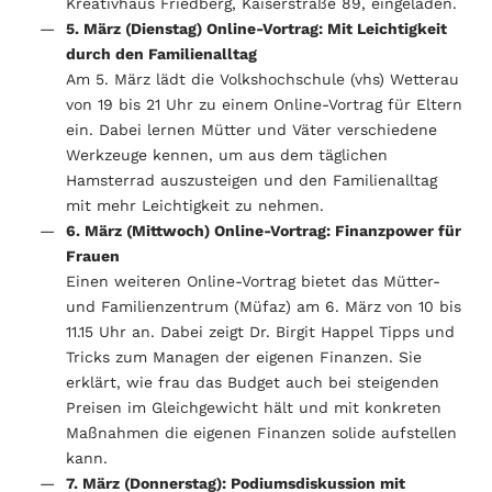
Kreativhaus Friedberg, Kaiserstraße 89, eingeladen.
5. März (Dienstag) Online-Vortrag: Mit Leichtigkeit
durch den Familienalltag
Am 5. März lädt die Volkshochschule (vhs) Wetterau
von 19 bis 21 Uhr zu einem Online-Vortrag für Eltern
ein. Dabei lernen Mütter und Väter verschiedene
Werkzeuge kennen, um aus dem täglichen
Hamsterrad auszusteigen und den Familienalltag
mit mehr Leichtigkeit zu nehmen.
6. März (Mittwoch) Online-Vortrag: Finanzpower für
Frauen
Einen weiteren Online-Vortrag bietet das Mütter-
und Familienzentrum (Müfaz) am 6. März von 10 bis
11.15 Uhr an. Dabei zeigt Dr. Birgit Happel Tipps und
Tricks zum Managen der eigenen Finanzen. Sie
erklärt, wie frau das Budget auch bei steigenden
Preisen im Gleichgewicht hält und mit konkreten
Maßnahmen die eigenen Finanzen solide aufstellen
kann.
7. März (Donnerstag): P
odiumsdiskussion mit