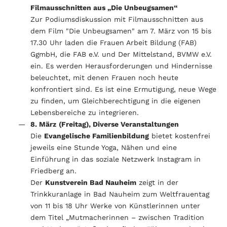
Filmausschnitten aus „Die Unbeugsamen“
Zur Podiumsdiskussion mit Filmausschnitten aus
dem Film "Die Unbeugsamen" am 7. März von 15 bis
17.30 Uhr laden die Frauen Arbeit Bildung (FAB)
GgmbH, die FAB e.V. und Der Mittelstand, BVMW e.V.
ein. Es werden Herausforderungen und Hindernisse
beleuchtet, mit denen Frauen noch heute
konfrontiert sind. Es ist eine Ermutigung, neue Wege
zu finden, um Gleichberechtigung in die eigenen
Lebensbereiche zu integrieren.
8. März
(Freitag), Diverse Veranstaltungen
Die
Evangelische Familienbildung
bietet kostenfrei
jeweils eine Stunde Yoga, Nähen und eine
Einführung in das soziale Netzwerk Instagram in
Friedberg an.
Der
Kunstverein Bad Nauheim
zeigt in der
Trinkkuranlage in Bad Nauheim zum Weltfrauentag
von 11 bis 18 Uhr Werke von Künstlerinnen unter
dem Titel „Mutmacherinnen – zwischen Tradition