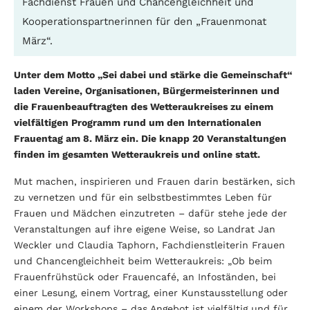
Fachdienst Frauen und Chancengleichheit und
Kooperationspartnerinnen für den „Frauenmonat
März“.
Unter dem Motto „Sei dabei und stärke die Gemeinschaft“
laden Vereine, Organisationen, Bürgermeisterinnen und
die Frauenbeauftragten des Wetteraukreises zu einem
vielfältigen Programm rund um den Internationalen
Frauentag am 8. März ein. Die knapp 20 Veranstaltungen
finden im gesamten Wetteraukreis und online statt.
Mut machen, inspirieren und Frauen darin bestärken, sich
zu vernetzen und für ein selbstbestimmtes Leben für
Frauen und Mädchen einzutreten – dafür stehe jede der
Veranstaltungen auf ihre eigene Weise, so Landrat Jan
Weckler und Claudia Taphorn, Fachdienstleiterin Frauen
und Chancengleichheit beim Wetteraukreis: „Ob beim
Frauenfrühstück oder Frauencafé, an Infoständen, bei
einer Lesung, einem Vortrag, einer Kunstausstellung oder
einem der Workshops – das Angebot ist vielfältig und für