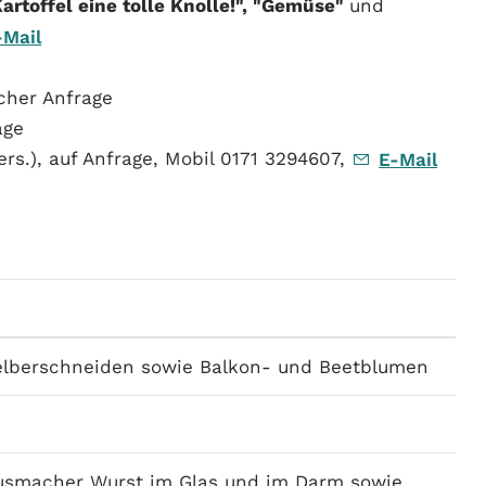
artoffel eine tolle Knolle!", "Gemüse"
und
-Mail
cher Anfrage
age
ers.), auf Anfrage, Mobil 0171 3294607,
E-Mail
lberschneiden sowie Balkon- und Beetblumen
 Hausmacher Wurst im Glas und im Darm sowie