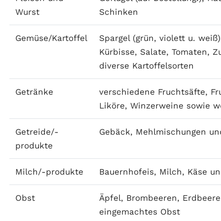
Wurst
Schinken
Gemüse/Kartoffel
Spargel (grün, violett u. wei
Kürbisse, Salate, Tomaten, Z
diverse Kartoffelsorten
Getränke
verschiedene Fruchtsäfte, Fr
Liköre, Winzerweine sowie we
Getreide/-
Gebäck, Mehlmischungen un
produkte
Milch/-produkte
Bauernhofeis, Milch, Käse 
Obst
Äpfel, Brombeeren, Erdbeer
eingemachtes Obst