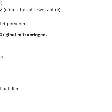
m)
 (nicht älter als zwei Jahre)
gleitpersonen
 Original mitzubringen.
uro
 anfallen.