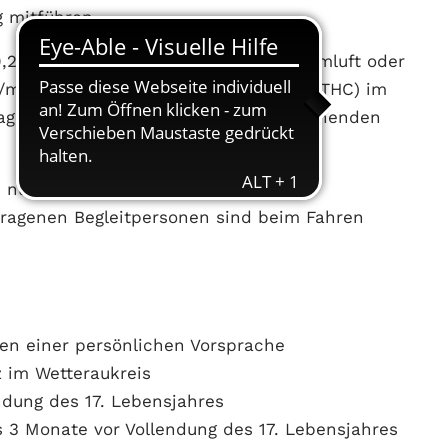
g mitführen.
0,25 mg/l oder mehr Alkohol in der Atemluft oder
ng/ml oder mehr Tetrahydrocannabinol (THC) im
nlage zu § 24a StVG genannten berauschenden
 nur mit eingetragener Begleitperson.
tragenen Begleitpersonen sind beim Fahren
en einer persönlichen Vorsprache
z im Wetteraukreis
ndung des 17. Lebensjahres
s 3 Monate vor Vollendung des 17. Lebensjahres