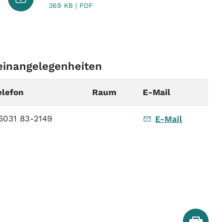
369 KB | PDF
einangelegenheiten
elefon
Raum
E-Mail
6031 83-2149
E-Mail