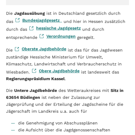
Die
Jagdausübung
ist in Deutschland gesetzlich durch
Bundesjagdgesetz
das
und hier in Hessen zusätzlich
hessische Jagdgesetz
durch das
und durch
Verordnungen
entsprechende
geregelt.
Oberste Jagdbehörde
Die
ist das für das Jagdwesen
zuständige Hessische Ministerium für Umwelt,
Klimaschutz, Landwirtschaft und Verbraucherschutz in
Obere Jagdbehörde
Wiesbaden.
ist landesweit das
Regierungspräsidium Kassel
.
Die
Untere Jagdbehörde
des Wetteraukreises mit
Sitz in
63654 Büdingen
ist neben der Zulassung zur
Jägerprüfung und der Erteilung der Jagdscheine für die
Jägerschaft im Landkreis u.a. auch für
die Genehmigung von Abschussplänen
die Aufsicht über die Jagdgenossenschaften