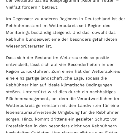
der Wetterau das Bundesprogramm „Rebhuhn retten –
Vielfalt fördern!“ betreut.
Im Gegensatz zu anderen Regionen in Deutschland ist der
Rebhuhnbestand im Wetteraukreis seit Beginn des
Monitorings beständig steigend. Und das, obwohl das
Rebhuhn bundesweit eine der besonders gefährdeten
Wiesenbrüterarten ist.
Dass sich der Bestand im Wetteraukreis so positiv
entwickelt, lässt sich auf vier Besonderheiten in der
Region zurückführen. Zum einen hat der Wetteraukreis
eine einzigartige landschaftliche Lage, sodass die
Rebhühner hier auf ideale klimatische Bedingungen
stoßen. Unterstützt wird dies durch ein nachhaltiges
Flächenmanagement, bei dem die Verantwortlichen im
Wetteraukreis gemeinsam mit den Landwirten für eine
lebensraumaufwertende Umgebung für die Rebhühner
sorgen. Hinzu kommt drittens ein gezielter Schutz vor
Fressfeinden in den besonders dicht von Rebhühnern
besiedelten Gebieten. Und viertens gibt es eine Futter­